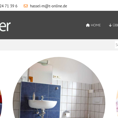
24 71 39 6
hassel-m@t-online.de
HOME
ÜB