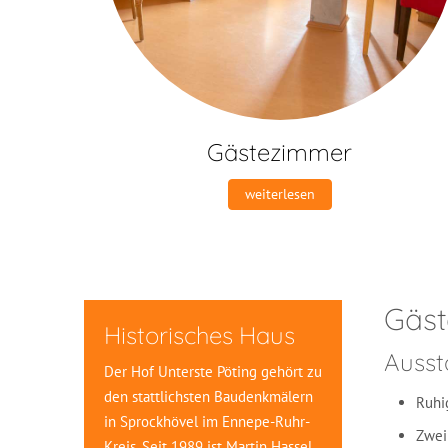
Gästezimmer
weiterlesen
Gäst
Historisches Haus
Ausst
Der Hof Unterste Pöting gehört zu
den stattlichsten Baudenkmälern
Ruhi
in Sprockhövel im Ennepe-Ruhr-
Zwei
Kreis. Seit 1989 ist Martin Hassel