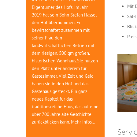
Mit 
Eigentümer des Hofs. Im Jahr
2019 hat sein Sohn Stefan Hassel
Sat-
den Hof übernommen. Er
Blick
bewirtschaftet zusammen mit
Prei
seiner Frau den
landwirtschaftlichen Betrieb mit
dem riesigen, 500 qm großen,
historischen Wohnhaus.Sie nutzen
den Platz unter anderem für
Gästezimmer. Viel Zeit und Geld
haben sie in den Hof und das
Gästehaus gesteckt. Ein ganz
neues Kapitel für das
traditionsreiche Haus, das auf eine
über 700 Jahre alte Geschichte
zurückblicken kann.
Mehr Infos...
Servic