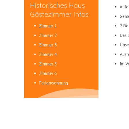
Historisches Haus
Aufe
Gästezimmer Infos
Geme
Zimmer 1
2 Do
Zimmer 2
Das 
Zimmer 3
Unse
Zimmer 4
Ausr
Zimmer 5
Im V
Zimmer 6
Ferienwohnung